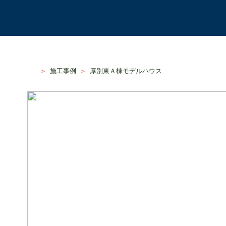
HOME
＞
施工事例
＞
厚別東Ａ棟モデルハウス